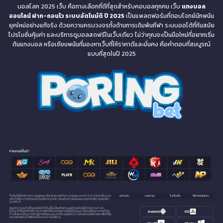
บอลโลก 2025 เว็บ คือทางเลือกที่ดีที่สุดสำหรับคอบอลทุกคน เว็บ
แทงบอล
ออนไลน์ ฝาก-ถอนไว ระบบอัตโนมัติ ปี 2025
เป็นแพลตฟอร์มที่ตอบโจทย์นักพนัน
ยุคใหม่อย่างแท้จริง ด้วยความครบวงจรทั้งด้านการเดิมพันกีฬา ระบบออโต้ที่ทันสมัย
โปรโมชั่นคุ้มค่า และบริการดูบอลสดฟรีในเว็บเดียว ไม่ว่าคุณจะเป็นมือใหม่ที่อยากเริ่ม
ต้นแทงบอล หรือเซียนพนันที่มองหาเว็บที่ให้ราคาดีและมั่นคง คือคำตอบที่สมบูรณ์
แบบที่สุดในปี 2025