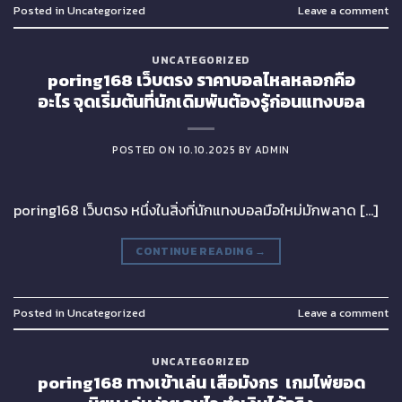
Posted in
Uncategorized
Leave a comment
UNCATEGORIZED
poring168 เว็บตรง ราคาบอลไหลหลอกคือ
อะไร จุดเริ่มต้นที่นักเดิมพันต้องรู้ก่อนแทงบอล
POSTED ON
10.10.2025
BY
ADMIN
poring168 เว็บตรง หนึ่งในสิ่งที่นักแทงบอลมือใหม่มักพลาด […]
CONTINUE READING
→
Posted in
Uncategorized
Leave a comment
UNCATEGORIZED
poring168 ทางเข้าเล่น เสือมังกร เกมไพ่ยอด