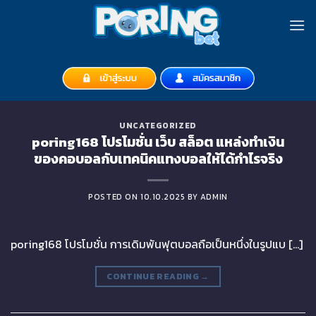
Skip
to
content
UNCATEGORIZED
poring168 โปรโมชั่น เว็บ สล็อต แหล่งทำเงิน
ของคอบอลกับเทคนิคแทงบอลให้ได้กำไรจริง
POSTED ON
10.10.2025
BY
ADMIN
poring168 โปรโมชั่น การเดิมพันฟุตบอลถือเป็นหนึ่งในรูปแบ […]
CONTINUE READING
→